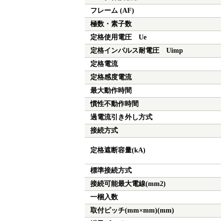
フレーム (AF)
極数・素子数
定格使用電圧 Ue
定格インパルス耐電圧 Uimp
定格電流
定格感度電流
最大動作時間
慣性不動作時間
過電流引き外し方式
接続方式
定格遮断容量(kA)
標準接続方式
接続可能最大電線(mm
2
)
一梱入数
取付ピッチ(mm×mm)(mm)