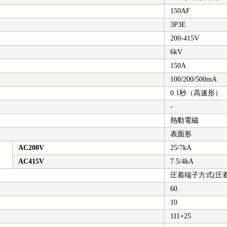
150AF
3P3E
200-415V
6kV
150A
100/200/500mA
0.1秒（高速形）
-
熱動電磁
表面形
AC200V
25/7kA
AC415V
7.5/4kA
圧着端子方式(圧
60
10
111×25