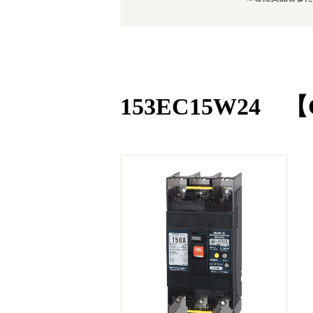
153EC15W24 【