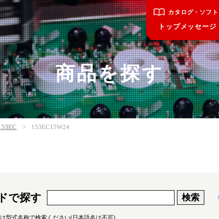
カタログ・ソフト
トップメッセージ
商品を探す
153EC
153EC15W24
ドで探す
は型式名称で検索ください(日本語名は不可)