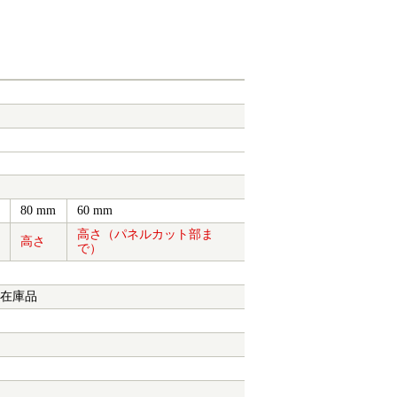
80 mm
60 mm
高さ（パネルカット部ま
高さ
で）
ー在庫品