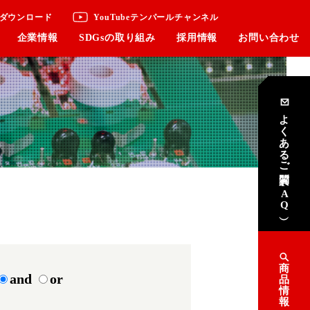
ダウンロード
YouTubeテンパールチャンネル
企業情報
SDGsの取り組み
採用情報
お問い合わせ
よくあるご質問
（FAQ）
商
and
or
品
情
報