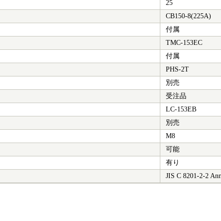
25
CB150-8(225A)
付属
TMC-153EC
付属
PHS-2T
別売
受注品
LC-153EB
別売
M8
可能
有り
JIS C 8201-2-2 An