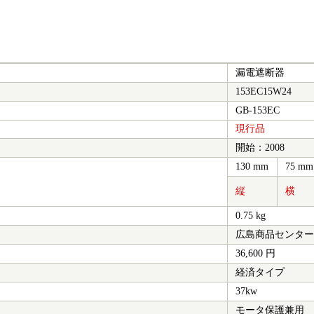
漏電遮断器
153EC15W24
GB-153EC
現行品
開始：2008
130 mm
75 mm
縦
横
0.75 kg
広島商品センタ
36,600 円
経済タイプ
37kw
モータ保護兼用