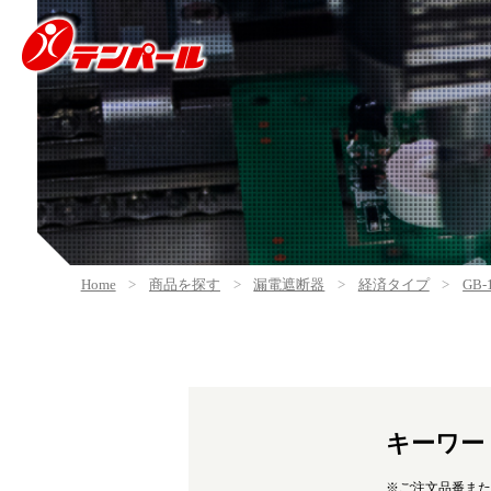
Home
商品を探す
漏電遮断器
経済タイプ
GB-
キーワー
※ご注文品番また