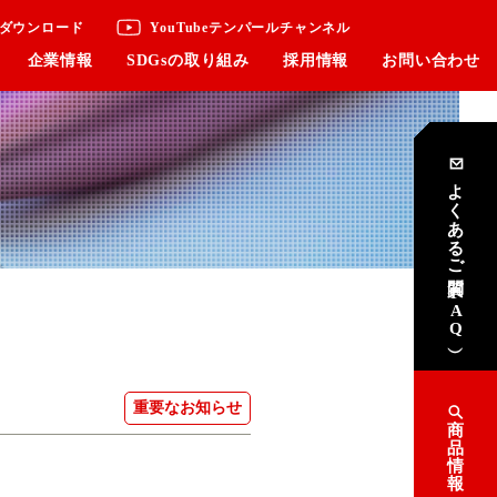
ダウンロード
YouTubeテンパールチャンネル
企業情報
SDGsの取り組み
採用情報
お問い合わせ
よくあるご質問
（FAQ）
重要なお知らせ
商
品
情
報