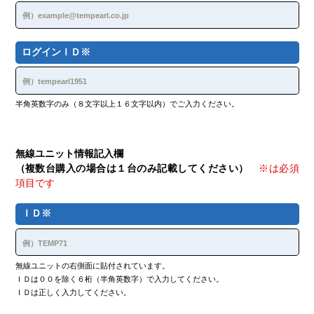
地震，津波、台風、豪雨、落雷，火災，停電などの
災害、または当社に帰責性がない事故などにより，
本システムの提供が困難となった場合
コンピュータまたは通信回線等が事故により停止し
た場合
ログインＩＤ※
その他，当社が本システムの提供が困難と判断した
場合
当社は，本システムの提供の停止または中断により，ユー
ザーまたは第三者が被ったいかなる不利益または損害につ
半角英数字のみ（８文字以上１６文字以内）でご入力ください。
いても，一切の責任を負いません。
第８条（利用制限および登録抹消）
当社は，ユーザーが以下のいずれかに該当する場合には，
無線ユニット情報記入欄
事前の通知なく，ユーザーに対して，本システムの全部も
しくは一部の利用を制限し，またはユーザーとしての登録
（複数台購入の場合は１台のみ記載してください）
※は必須
を抹消することができるものとします。
項目です
本規約のいずれかの条項に違反した場合
登録事項に虚偽の事実があることが判明した場合
ＩＤ※
料金等の支払債務の不履行があった場合
その他，当社が本システムの利用を適当でないと判
断した場合
当社は，本条に基づき当社が行った行為によりユーザーに
生じた損害について，一切の責任を負いません。
無線ユニットの右側面に貼付されています。
ＩＤは００を除く６桁（半角英数字）で入力してください。
第９条（退会）
ＩＤは正しく入力してください。
ユーザーは，当社の定める退会手続により，本システムか
ら退会できるものとします。ただし，既にユーザーが支払