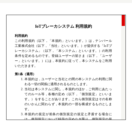
福利厚生・教育制度
よくあるご質問
カムバック採用
IoTブレーカシステム 利用規約
YouTube テンパールチャンネル
利用規約
この利用規約（以下，「本規約」といいます。）は，テンパール
カタログ・ソフトダウンロード
工業株式会社（以下，「当社」といいます。）が提供する「IoTブ
レーカシステム」（以下，「本システム」といいます。）の利用
条件を定めるものです。登録ユーザーの皆さま（以下，「ユーザ
お問い合わせ
ー」といいます。）には，本規約に従って，本システムをご利用
いただきます。
お知らせ
第1条（適用）
本規約は，ユーザーと当社との間の本システムの利用に関
わる一切の関係に適用されるものとします。
当社は本システムに関し，本規約のほか，ご利用にあたっ
てのルール等，各種の定め（以下，「個別規定」といいま
す。）をすることがあります。これら個別規定はその名称
のいかんに関わらず，本規約の一部を構成するものとしま
す。
本規約の規定が前条の個別規定の規定と矛盾する場合に
は，個別規定において特段の定めなき限り，個別規定の規
定が優先されるものとします。