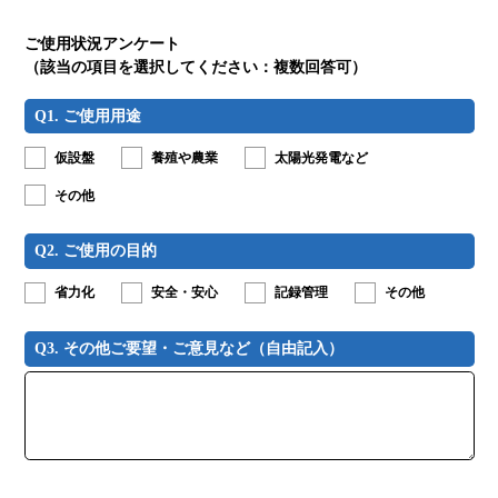
った利用料金の返還は，退会の理由を問わず，おこないま
せん。
当社は退会後も，一定期間の間，ユーザーの情報を保持す
ご使用状況アンケート
る場合があります。
（該当の項目を選択してください：複数回答可）
第10条（保証の否認および免責事項）
当社は，本システムに事実上または法律上の不適合（安全
Q1. ご使用用途
性，信頼性，正確性，完全性，有効性，特定の目的への適
合性，セキュリティなどに関する欠陥，エラーやバグ，権
仮設盤
養殖や農業
太陽光発電など
利侵害などを含みます。）がないことを明示的にも黙示的
にも保証しておりません。
その他
当社は，本システムが第三者の知的財産権その他の権利を
侵害していないことを保証するものではありません。
当社は，本システム及びユーザーの利用環境に起因してユ
Q2.
ご使用の目的
ーザーに生じたあらゆる損害について一切の責任を負いま
せん。ただし，本システムに関する当社とユーザーとの間
省力化
安全・安心
記録管理
その他
の契約（本規約を含みます。）が消費者契約法に定める消
費者契約となる場合，この免責規定は適用されません。
前項ただし書に定める場合であっても，当社は，当社の過
Q3.
その他ご要望・
ご意見など
（自由記入）
失（重過失を除きます。）による債務不履行または不法行
為によりユーザーに生じた損害のうち特別な事情から生じ
た損害（当社またはユーザーが損害発生につき予見し，ま
たは予見し得た場合を含みます。）について一切の責任を
負いません。また，当社の過失（重過失を除きます。）に
よる債務不履行または不法行為によりユーザーに生じた損
害の賠償は，ユーザーから当該損害が発生した期間に当社
が受領した利用料の額を上限とします。