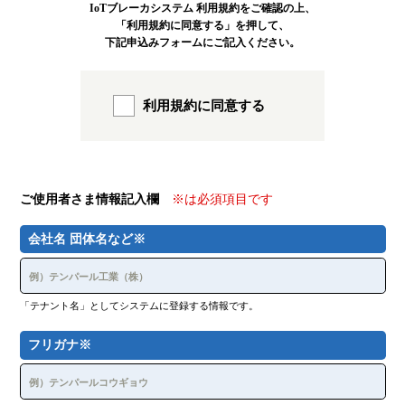
第2条（利用登録）
IoTブレーカシステム 利用規約をご確認の上、
本システムにおいては，登録希望者が本規約に同意の上，
「利用規約に同意する」を押して、
当社の定める方法（システム利用申込書）によって利用登
下記申込みフォームにご記入ください。
録を申請し，当社がこれを承認・登録することによって，
利用登録が完了するものとします。
当社は，利用登録の申請者に以下の事由があると判断した
場合，利用登録の申請を承認しないことがあり，その理由
利用規約に同意する
については一切の開示義務を負わないものとします。
利用登録の申請に際して虚偽の事項を届け出た場合
本規約に違反したことがある者からの申請である場
合
その他，当社が利用登録を相当でないと判断した場
合
ご使用者さま情報記入欄
※は必須項目です
第3条（ユーザーIDおよびパスワードの管理）
ユーザーは，自己の責任において，本システムのユーザー
会社名
団体名など※
IDおよびパスワードを適切に管理するものとします。
ユーザーは，いかなる場合にも，ユーザーIDおよびパスワ
ードを第三者に譲渡することはできません。
ユーザーは，ユーザーIDおよびパスワードを第三者に貸
与，もしくは第三者と共用する場合，当社は，そのユーザ
「テナント名」としてシステムに登録する情報です。
ーIDを登録しているユーザー自身による利用とみなし，ユ
ーザーはかかる利用についての一切の責任を負うものとし
フリガナ※
ます。
ユーザーID及びパスワードが第三者によって使用されたこ
とによって生じた損害は，当社は一切の責任を負わないも
のとします。ただし，当社の故意又は重大な過失によりユ