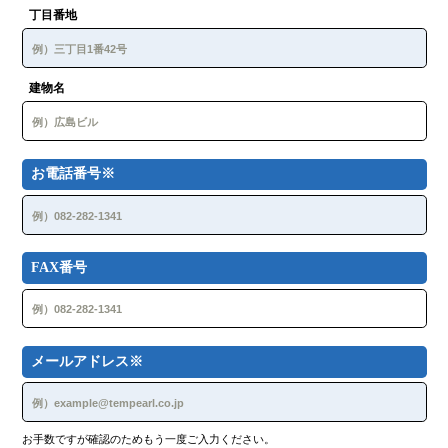
丁目番地
当社，ほかのユーザー，またはその他第三者のサーバーま
たはネットワークの機能を破壊したり，妨害したりする行
為
本システムの運営を妨害する行為及び支障をきたすおそれ
のある行為
建物名
不正アクセスをし，またはこれを試みる行為
他のユーザーに関する個人情報等を収集または蓄積する行
為
不正な目的を持って本システムを利用する行為
本システムの他のユーザーまたはその他の第三者に不利
お電話番号※
益，損害，不快感を与える行為
他のユーザーに成りすます行為
当社が許諾しない本システム上での宣伝，広告，勧誘，ま
たは営業行為
本システムに関連して，反社会的勢力に対して直接または
FAX番号
間接に利益を供与する行為
本システムを用いた二次的利用，その他，当社が不適切と
判断する行為
第７条（本システムの提供の停止等）
当社は，以下のいずれかの事由があると判断した場合，ユ
メールアドレス※
ーザーに事前に通知することなく本システムの全部または
一部の提供を停止または中断することができるものとしま
す。
本システムにかかるコンピュータシステムの保守点
検または更新を行う場合
お手数ですが確認のためもう一度ご入力ください。