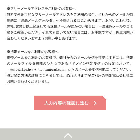
当社は，本システムに関して，日本国外における設置・使
用，ユーザーと他のユーザーまたは第三者との間において
※フリーメールアドレスをご利用のお客様へ
生じた取引，連絡または紛争等について一切責任を負いま
無料で使用可能なフリーメールアドレスをご利用の場合、当社からのメールが自
せん。
動的に「迷惑メールフォルダ」へ移動される場合があります。お問い合わせ後、
弊社3営業日以上経過しても返信メールが届かない場合は、一度迷惑メールやゴミ
第11条（システム内容の変更および提供の中止）
箱をご確認いただき、それでも届いてない場合には、お手数ですが、再度お問い
当社は，ユーザーに通知することなく，本システムの内容を変更
することができるものとします。また本システムの提供を中止す
合わせくださいますようお願い申しあげます。
る場合は，契約期間満了後の継続利用の申し込みを断ることがで
きるものとし，これらによってユーザーに生じた損害について一
※携帯メールをご利用のお客様へ
切の責任を負いません。
携帯メールをご利用のお客様で、弊社からのメール受信を可能にするには、携帯
第12条（利用規約の変更）
のメールフィルタ機能のひとつである「ドメイン指定受信」の設定において、
当社は，本システムのユーザー価値向上や，システムの継続また
「tempearl.co.jp」+「iot-tempearl.com」からのメールを受信可能にしてください。
は終了のために必要と判断した場合には，ユーザーに通知するこ
設定変更方法の詳細につきましては、恐れ入りますがご利用の携帯電話会社様に
となくいつでも本規約を変更することができるものとします。な
お問い合わせくださいませ。
お，本規約の変更後，本システムの利用を開始した場合には，当
該ユーザーは変更後の規約に同意したものとみなします。
第13条（個人情報の取扱い）
入力内容の確認に進む
当社は，本システムの利用によって取得する個人情報について
は，当社の「個人情報保護方針」に従い適切に取り扱うものとし
ます。
第14条（通知または連絡）
ユーザーと当社との間の通知または連絡は，当社の定める方法に
よって行うものとします。当社は，ユーザーから，当社が別途定
める方式に従った変更届け出がない限り，現在登録されている連