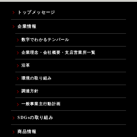
絡先が有効なものとみなして当該連絡先へ通知または連絡を行
い，これらは，発信時にユーザーへ到達したものとみなします。
トップメッセージ
第15条（権利義務の譲渡の禁止）
ユーザーは，当社の書面による事前の承諾なく，利用契約上の地
企業情報
位または本規約に基づく権利もしくは義務を第三者に譲渡し，ま
たは担保に供することはできません。
数字でわかるテンパール
第16条（準拠法・裁判管轄）
本規約の解釈にあたっては，日本法を準拠法とします。
本システムに関して紛争が生じた場合には，当社の本店所
企業理念・会社概要・支店営業所一覧
在地を管轄する裁判所を専属的合意管轄とします。
沿革
以上
環境の取り組み
調達方針
一般事業主行動計画
SDGsの取り組み
商品情報