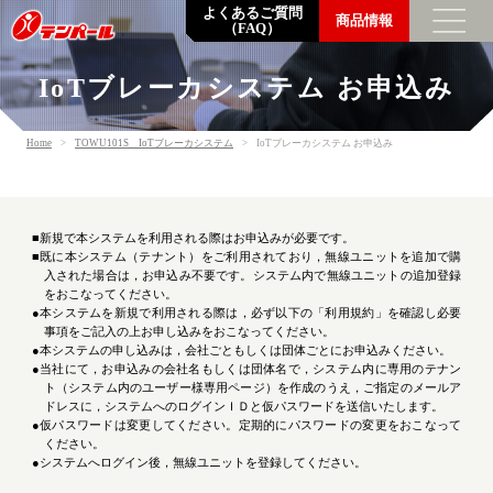
よくあるご質問
商品情報
（FAQ）
IoTブレーカシステム お申込み
トップメッセージ
Home
TOWU101S IoTブレーカシステム
IoTブレーカシステム お申込み
企業情報
数字でわかるテンパール
企業理念・会社概要・支店営業所一覧
■新規で本システムを利用される際はお申込みが必要です。
沿革
■既に本システム（テナント）をご利用されており，無線ユニットを追加で購
入された場合は，お申込み不要です。
システム内で無線ユニットの追加登録
環境の取り組み
をおこなってください。
調達方針
●本システムを新規で利用される際は，必ず以下の「利用規約」を確認し
必要
一般事業主行動計画
事項をご記入の上お申し込みをおこなってください。
●本システムの申し込みは，会社ごともしくは団体ごとにお申込みください。
●当社にて，お申込みの会社名もしくは団体名で，システム内に専用のテナン
SDGsの取り組み
ト（システム内のユーザー様専用ページ）を作成のうえ，
ご指定のメールア
ドレスに，システムへのログインＩＤと仮パスワードを送信いたします。
●仮パスワードは変更してください。定期的にパスワードの変更をおこなって
採用情報
ください。
●システムへログイン後，無線ユニットを登録してください。
社員を知る