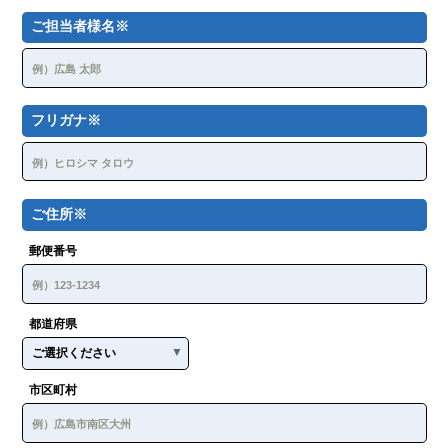
ーザーＩＤ及びパスワードが第三者に利用された場合はこ
の限りではありません。
ご担当者様名※
第4条（利用料金および支払方法）
ユーザーは，本システムの利用の対価として，当社が別途定める
利用料金を，当社が指定する方法により支払うものとします。
第５条（履歴データの管理）
フリガナ※
本システムの履歴データの保持期間は１年間です。ただ
し，地震，津波，台風，豪雨，落雷，火災，停電などの災
害、または、当社に帰責性がない事故などにより，１年未
満の履歴データを喪失した場合，当社は，ユーザーまたは
第三者が被ったいかなる不利益または損害についても，一
ご住所※
切の責任を負いません。
本システムの履歴データの所有権は当社に帰属し，当社の
「個人情報保護方針」に従ったうえで，本システムのユー
郵便番号
ザー価値向上や販売促進のために利用できるものとしま
す。
第６条（禁止事項）
都道府県
ユーザーは，本システムの利用にあたり，以下の行為をしてはな
りません。
法令または公序良俗に違反する行為
犯罪行為に関連する行為
市区町村
本システムの内容等，本システムに含まれる著作権，商標
権ほか知的財産権を侵害する行為
本システムを使用して特許権，意匠権等の知的財産権を取
得する行為