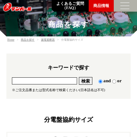
よくあるご質問
商品情報
（FAQ）
商品を探す
トップメッセージ
Home
商品を探す
漏電遮断器
分電盤協約サイズ
企業情報
数字でわかるテンパール
企業理念・会社概要・支店営業所一覧
キーワードで探す
沿革
環境の取り組み
and
or
調達方針
※ご注文品番または型式名称で検索ください(日本語名は不可)
一般事業主行動計画
SDGsの取り組み
分電盤協約サイズ
採用情報
社員を知る