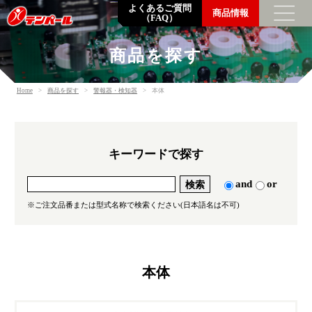
よくあるご質問
商品情報
（FAQ）
商品を探す
トップメッセージ
Home
商品を探す
警報器・検知器
本体
企業情報
数字でわかるテンパール
企業理念・会社概要・支店営業所一覧
キーワードで探す
沿革
環境の取り組み
and
or
調達方針
※ご注文品番または型式名称で検索ください(日本語名は不可)
一般事業主行動計画
SDGsの取り組み
本体
採用情報
社員を知る