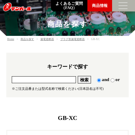
よくあるご質問
商品情報
（FAQ）
商品を探す
トップメッセージ
Home
商品を探す
漏電遮断器
プラグ形漏電遮断器
GB-XC
企業情報
数字でわかるテンパール
企業理念・会社概要・支店営業所一覧
キーワードで探す
沿革
環境の取り組み
and
or
調達方針
※ご注文品番または型式名称で検索ください(日本語名は不可)
一般事業主行動計画
SDGsの取り組み
GB-XC
採用情報
社員を知る