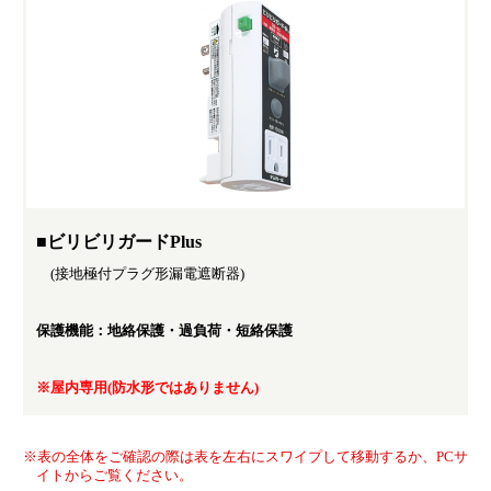
福利厚生・教育制度
よくあるご質問
カムバック採用
YouTube テンパールチャンネル
カタログ・ソフトダウンロード
お問い合わせ
■ビリビリガードPlus
(接地極付プラグ形漏電遮断器)
お知らせ
保護機能：地絡保護・過負荷・短絡保護
※屋内専用(防水形ではありません)
※表の全体をご確認の際は表を左右にスワイプして移動するか、PCサ
イトからご覧ください。