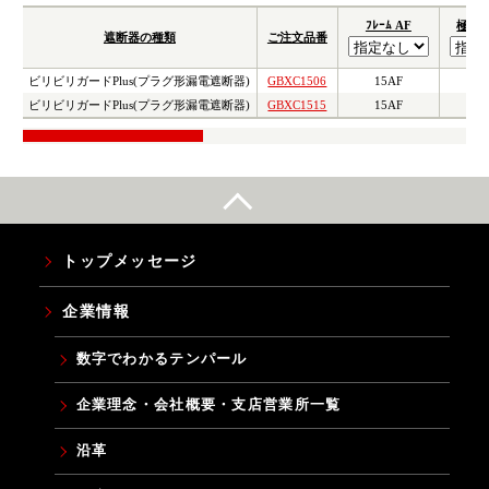
ﾌﾚｰﾑ AF
極数
遮断器の種類
ご注文品番
ビリビリガードPlus(プラグ形漏電遮断器)
GBXC1506
15AF
2
ビリビリガードPlus(プラグ形漏電遮断器)
GBXC1515
15AF
2
トップメッセージ
企業情報
数字でわかるテンパール
企業理念・会社概要・支店営業所一覧
沿革