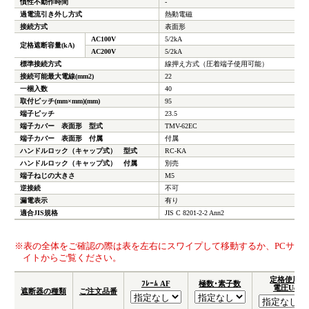
慣性不動作時間
-
過電流引き外し方式
熱動電磁
接続方式
表面形
AC100V
5/2kA
定格遮断容量(kA)
AC200V
5/2kA
標準接続方式
線押え方式（圧着端子使用可能）
接続可能最大電線(mm
2
)
22
一梱入数
40
取付ピッチ(mm×mm)(mm)
95
端子ピッチ
23.5
端子カバー 表面形 型式
TMV-62EC
端子カバー 表面形 付属
付属
ハンドルロック（キャップ式） 型式
RC-KA
ハンドルロック（キャップ式） 付属
別売
端子ねじの大きさ
M5
逆接続
不可
漏電表示
有り
適合JIS規格
JIS C 8201-2-2 Ann2
※表の全体をご確認の際は表を左右にスワイプして移動するか、PCサ
イトからご覧ください。
定格使用
ﾌﾚｰﾑ AF
極数･素子数
電圧Ue
遮断器の種類
ご注文品番