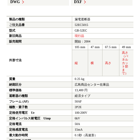
DWG
DXF
製品の種類
漏電遮断器
ご注文品番
52EC5015
型式
GB-52EC
新旧商品
現行品
販売期間
開始：2004
105 mm
47 mm
67.5 mm
49 mm
高さ
（パ
ネル
外形寸法
縦
横
高さ
カッ
ト部
ま
で）
質量
0.25 kg
納期区分
広島商品センター在庫品
標準価格
13,400 円
遮断器の種類
経済タイプ
フレーム (AF)
50AF
極数・素子数
2P2E
定格使用電圧 Ue
100-200V
定格インパルス耐電圧 Uimp
6kV
定格電流
50A
定格感度電流
15mA
最大動作時間
0.1秒（高速形）