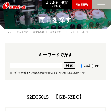
よくあるご質問
商品情報
（FAQ）
商品を探す
トップメッセージ
Home
商品を探す
漏電遮断器
経済タイプ
GB-52EC
52EC5015
企業情報
数字でわかるテンパール
企業理念・会社概要・支店営業所一覧
キーワードで探す
沿革
環境の取り組み
and
or
調達方針
※ご注文品番または型式名称で検索ください(日本語名は不可)
一般事業主行動計画
SDGsの取り組み
52EC5015 【GB-52EC】
採用情報
社員を知る