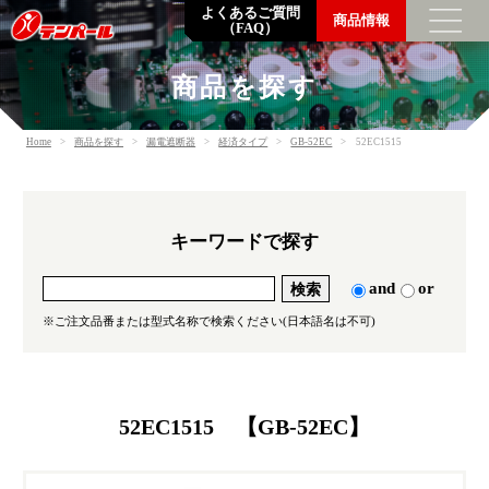
よくあるご質問
商品情報
（FAQ）
商品を探す
トップメッセージ
Home
商品を探す
漏電遮断器
経済タイプ
GB-52EC
52EC1515
企業情報
数字でわかるテンパール
企業理念・会社概要・支店営業所一覧
キーワードで探す
沿革
環境の取り組み
and
or
調達方針
※ご注文品番または型式名称で検索ください(日本語名は不可)
一般事業主行動計画
SDGsの取り組み
52EC1515 【GB-52EC】
採用情報
社員を知る