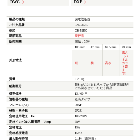
DWG
DXF
製品の種類
漏電遮断器
ご注文品番
52EC1515
型式
GB-52EC
新旧商品
現行品
販売期間
開始：2004
105 mm
47 mm
67.5 mm
49 mm
高さ
（パ
ネル
外形寸法
縦
横
高さ
カッ
ト部
ま
で）
質量
0.25 kg
弊社がご注文を承ってから5営業日以内
納期区分
に出荷させていただく商品
標準価格
13,400 円
遮断器の種類
経済タイプ
フレーム (AF)
50AF
極数・素子数
2P2E
定格使用電圧 Ue
100-200V
定格インパルス耐電圧 Uimp
6kV
定格電流
15A
定格感度電流
15mA
最大動作時間
0.1秒（高速形）