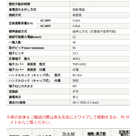
慣性不動作時間
-
過電流引き外し方式
熱動電磁
接続方式
表面形
AC100V
5/2kA
定格遮断容量(kA)
AC200V
5/2kA
標準接続方式
線押え方式（圧着端子使用可能）
接続可能最大電線(mm
2
)
22
一梱入数
40
取付ピッチ(mm×mm)(mm)
95
端子ピッチ
23.5
圧着端子 最大
40312
端子カバー 表面形 型式
TMV-62EC
端子カバー 表面形 付属
付属
ハンドルロック（キャップ式） 型式
RC-KA
ハンドルロック（キャップ式） 付属
別売
端子ねじの大きさ
M5
逆接続
不可
漏電表示
有り
適合JIS規格
JIS C 8201-2-2 Ann2
※表の全体をご確認の際は表を左右にスワイプして移動するか、PCサ
イトからご覧ください。
定格使用
ﾌﾚｰﾑ AF
極数･素子数
電圧Ue