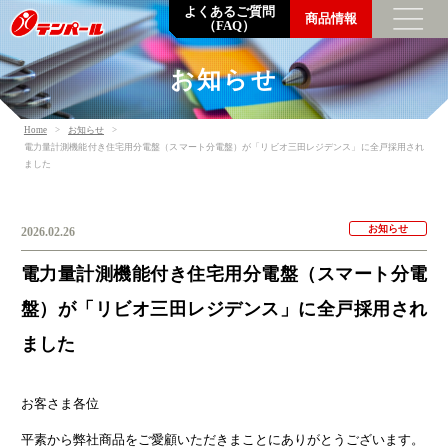
よくあるご質問
商品情報
（FAQ）
お知らせ
トップメッセージ
Home
お知らせ
企業情報
電力量計測機能付き住宅用分電盤（スマート分電盤）が「リビオ三田レジデンス」に全戸採用され
ました
数字でわかるテンパール
企業理念・会社概要・支店営業所一覧
沿革
お知らせ
2026.02.26
環境の取り組み
電力量計測機能付き住宅用分電盤（スマート分電
調達方針
一般事業主行動計画
盤）が「リビオ三田レジデンス」に全戸採用され
ました
SDGsの取り組み
採用情報
お客さま各位
社員を知る
平素から弊社商品をご愛顧いただきまことにありがとうございます。