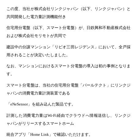
福利厚生・教育制度
この度、当社が株式会社リンクジャパン（以下、リンクジャパン）と
よくあるご質問
共同開発した電力量計測機能付き
カムバック採用
住宅用分電盤（以下、スマート分電盤）が、日鉄興和不動産株式会社
YouTube テンパールチャンネル
および株式会社モリモトが共同で
建設中の分譲マンション「リビオ三田レジデンス」において、全戸採
カタログ・ソフトダウンロード
用されることが決定いたしました。
お問い合わせ
なお、マンションにおけるスマート分電盤の導入は初の事例となりま
す。
お知らせ
スマート分電盤は、当社の住宅用分電盤「パールテクト」にリンクジ
ャパンの消費電力量計測装置である
「eNeSensor」を組み込んだ製品です。
計測した消費電力量はWi-Fi経由でクラウドへ情報送信し、リンクジ
ャパンがリリースするスマートホーム
統合アプリ「Home Link」で確認いただけます。