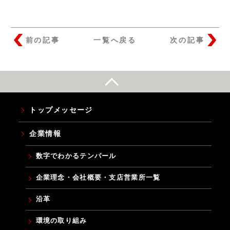
福利厚生・教育制度
よくあるご質問
カムバック採用
前の記事
一覧へ戻る
次の記事
YouTube テンパールチャンネル
カタログ・ソフトダウンロード
お問い合わせ
トップメッセージ
お知らせ
企業情報
数字でわかるテンパール
企業理念・会社概要・支店営業所一覧
沿革
環境の取り組み