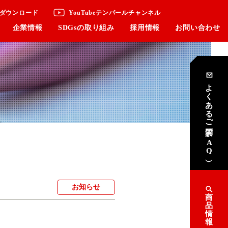
ダウンロード
YouTubeテンパールチャンネル
企業情報
SDGsの取り組み
採用情報
お問い合わせ
よくあるご質問
（FAQ）
お知らせ
商
品
情
報