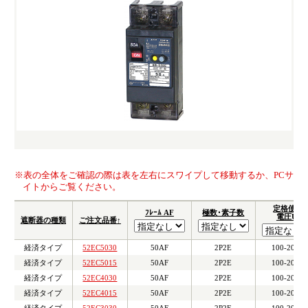
福利厚生・教育制度
よくあるご質問
カムバック採用
YouTube テンパールチャンネル
カタログ・ソフトダウンロード
お問い合わせ
お知らせ
※表の全体をご確認の際は表を左右にスワイプして移動するか、PCサ
イトからご覧ください。
定格使用
ﾌﾚｰﾑ AF
極数･素子数
電圧Ue
遮断器の種類
ご注文品番↑
経済タイプ
52EC5030
50AF
2P2E
100-200V
経済タイプ
52EC5015
50AF
2P2E
100-200V
経済タイプ
52EC4030
50AF
2P2E
100-200V
経済タイプ
52EC4015
50AF
2P2E
100-200V
経済タイプ
52EC3030
50AF
2P2E
100-200V