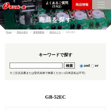
よくあるご質問
商品情報
（FAQ）
商品を探す
トップメッセージ
Home
商品を探す
漏電遮断器
経済タイプ
GB-52EC
企業情報
数字でわかるテンパール
企業理念・会社概要・支店営業所一覧
キーワードで探す
沿革
環境の取り組み
and
or
調達方針
※ご注文品番または型式名称で検索ください(日本語名は不可)
一般事業主行動計画
SDGsの取り組み
GB-52EC
採用情報
社員を知る